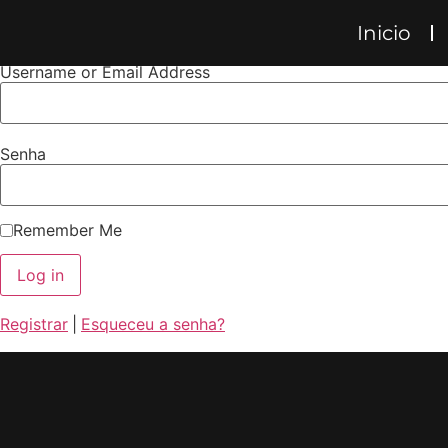
Account
Inicio
Username or Email Address
Senha
Remember Me
Registrar
|
Esqueceu a senha?